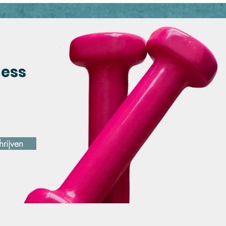
ness
hrijven