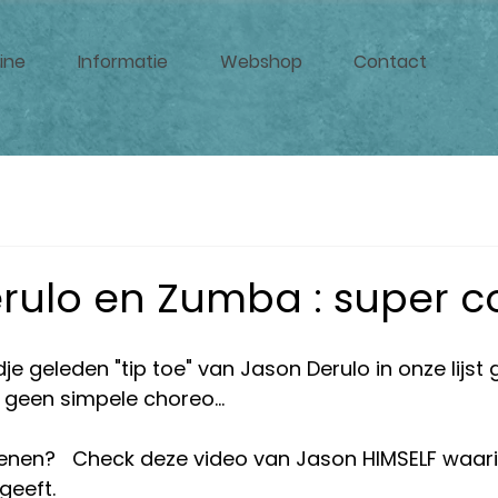
ine
Informatie
Webshop
Contact
rulo en Zumba : super 
e geleden "tip toe" van Jason Derulo in onze lijst 
 geen simpele choreo...
fenen?   Check deze video van Jason HIMSELF waarin
eeft.   