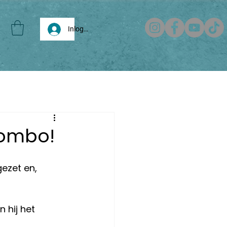
Inloggen
combo!
gezet en, 
 hij het 