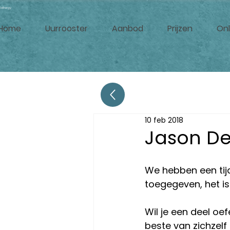
ellnergy
Home
Uurrooster
Aanbod
Prijzen
Onl
10 feb 2018
Jason De
We hebben een tijdj
toegegeven, het is
Wil je een deel oe
beste van zichzelf g