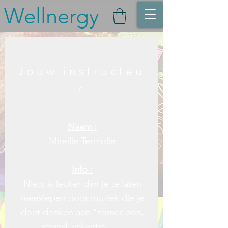
Wellnergy
Jouw instructeu
r
Naam :
Mireille Termolle
Info :
Niets is leuker dan je te laten
meeslepen door muziek die je
doet denken aan "zomer, zon,
strand, vakantie, ..."