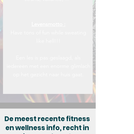
Levensmotto :
Have tons of fun while sweating
like hell!!!
Een les is pas geslaagd, als
iedereen met een enorme glimlach
op het gezicht naar huis gaat.
De meest recente fitness
en wellness info, recht in