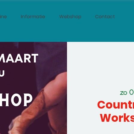
ine
Informatie
Webshop
Contact
zo 0
Countr
Works