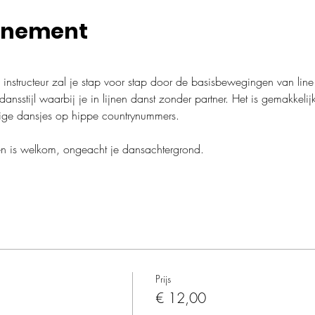
enement
instructeur zal je stap voor stap door de basisbewegingen van line
nsstijl waarbij je in lijnen danst zonder partner. Het is gemakkelijk 
udige dansjes op hippe countrynummers.
en is welkom, ongeacht je dansachtergrond.
Prijs
€ 12,00