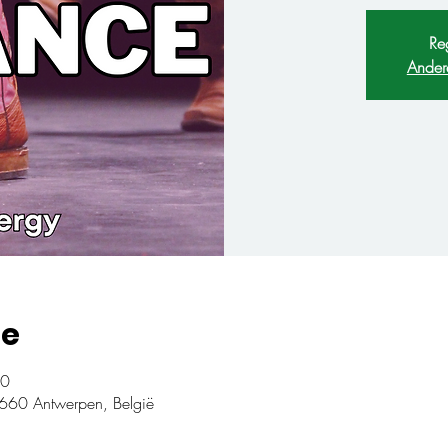
Reg
Ander
ie
00
660 Antwerpen, België