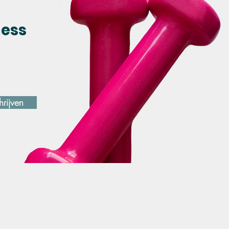
ness
hrijven