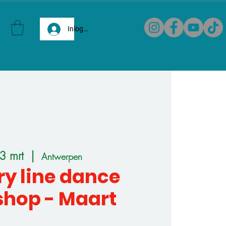
Inloggen
3 mrt
  |  
Antwerpen
y line dance
hop - Maart