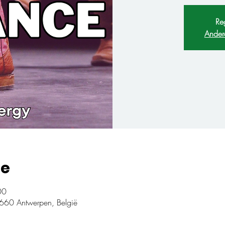
Reg
Ander
ie
00
660 Antwerpen, België