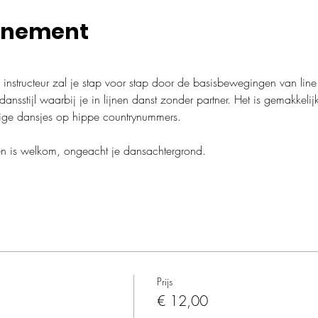
enement
instructeur zal je stap voor stap door de basisbewegingen van line
nsstijl waarbij je in lijnen danst zonder partner. Het is gemakkelijk 
udige dansjes op hippe countrynummers.
en is welkom, ongeacht je dansachtergrond.
Prijs
€ 12,00