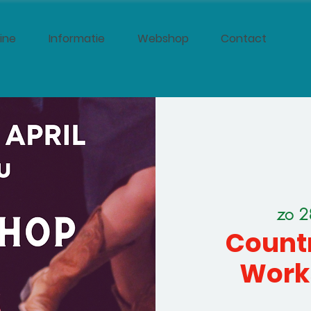
ine
Informatie
Webshop
Contact
zo 2
Countr
Works