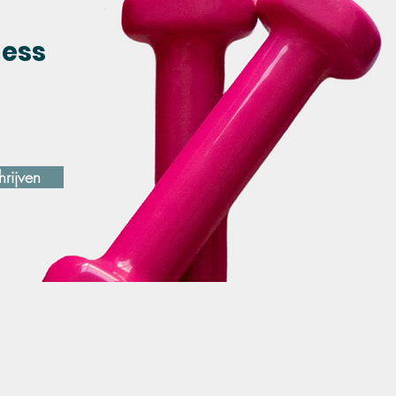
ness
hrijven