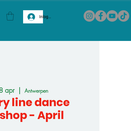
Inloggen
8 apr
  |  
Antwerpen
y line dance
hop - April