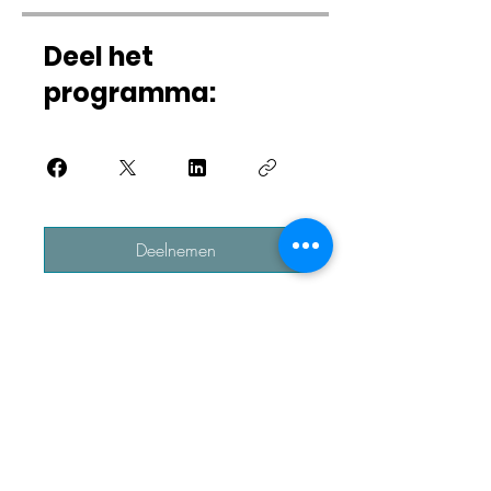
Deel het
programma:
Deelnemen
De meest recente fitness
en wellness info, recht in
jouw mailbox?