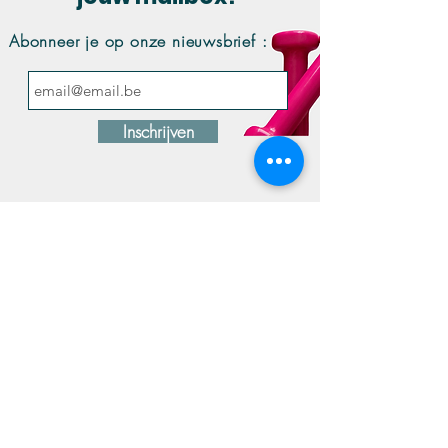
Abonneer je op onze nieuwsbrief :
Inschrijven
Contact
Privacybeleid
Terugbetaling ziekenfonds